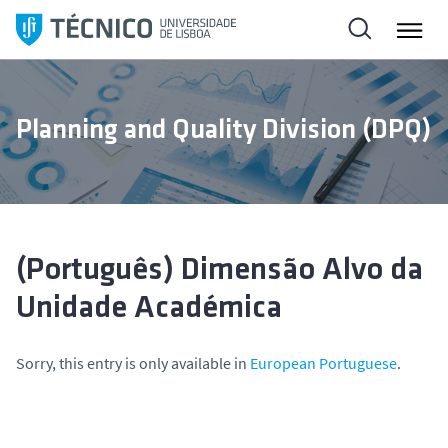
S
k
i
p
t
Planning and Quality Division (DPQ)
o
c
o
n
t
e
(Português) Dimensão Alvo da
n
Unidade Académica
t
Sorry, this entry is only available in
European Portuguese
.