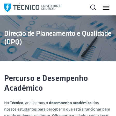
S
a
l
t
a
Direção de Planeamento e Qualidade
r
(DPQ)
p
a
r
a
o
c
Percurso e Desempenho
o
Académico
n
t
e
No
Técnico
, analisamos o
desempenho académico
dos
ú
nossos estudantes para perceber o que está a funcionar bem
d
e onde podemos melhorar. Olhamos para dados como taxas