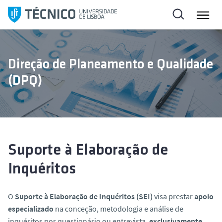
S
a
l
t
a
Direção de Planeamento e Qualidade
r
(DPQ)
p
a
r
a
o
c
Suporte à Elaboração de
o
Inquéritos
n
t
e
O
Suporte à Elaboração de Inquéritos (SEI)
visa prestar
apoio
ú
especializado
na conceção, metodologia e análise de
d
inquéritos por questionário ou entrevista,
exclusivamente