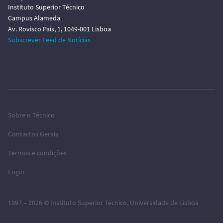
Instituto Superior Técnico
Campus Alameda
Av. Rovisco Pais, 1, 1049-001 Lisboa
Subscrever Feed de Notícias
Sobre o Técnico
Contactos Gerais
Termos e condições
Login
1997 – 2026 ©
Instituto Superior Técnico
,
Universidade de Lisboa