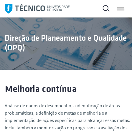
S
a
l
t
a
Direção de Planeamento e Qualidade
r
(DPQ)
p
a
r
a
o
c
Melhoria contínua
o
n
Análise de dados de desempenho, a identificação de áreas
t
problemáticas, a definição de metas de melhoria e a
e
implementação de ações específicas para alcançar essas metas.
ú
Inclui também a monitorização do progresso e a avaliação dos
d