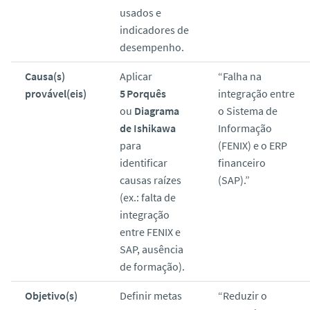
usados e
indicadores de
desempenho.
Causa(s)
Aplicar
“Falha na
provável(eis)
5 Porquês
integração entre
ou
Diagrama
o Sistema de
de Ishikawa
Informação
para
(FENIX) e o ERP
identificar
financeiro
causas raízes
(SAP).”
(ex.: falta de
integração
entre FENIX e
SAP, ausência
de formação).
Objetivo(s)
Definir metas
“Reduzir o