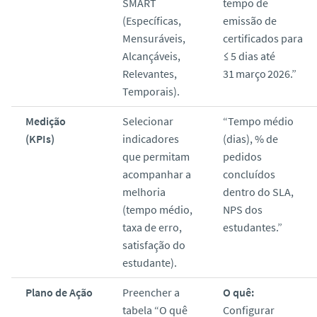
SMART
tempo de
(Específicas,
emissão de
Mensuráveis,
certificados para
Alcançáveis,
≤ 5 dias até
Relevantes,
31 março 2026.”
Temporais).
Medição
Selecionar
“Tempo médio
(KPIs)
indicadores
(dias), % de
que permitam
pedidos
acompanhar a
concluídos
melhoria
dentro do SLA,
(tempo médio,
NPS dos
taxa de erro,
estudantes.”
satisfação do
estudante).
Plano de Ação
Preencher a
O quê:
tabela “O quê
Configurar