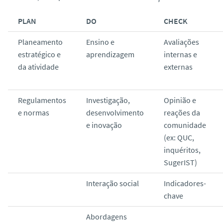
PLAN
DO
CHECK
Planeamento
Ensino e
Avaliações
estratégico e
aprendizagem
internas e
da atividade
externas
Regulamentos
Investigação,
Opinião e
e normas
desenvolvimento
reações da
e inovação
comunidade
(ex: QUC,
inquéritos,
SugerIST)
Interação social
Indicadores-
chave
Abordagens